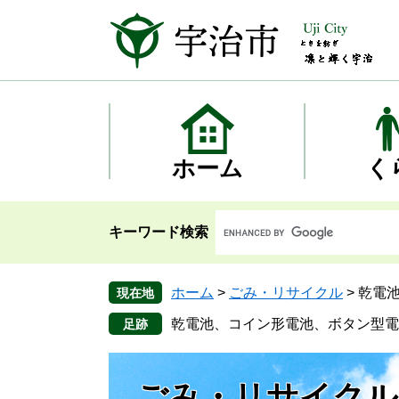
ペ
メ
ー
ニ
ジ
ュ
の
ー
先
を
頭
飛
で
ば
す
し
ホーム
く
。
て
本
文
キーワード検索
へ
ホーム
>
ごみ・リサイクル
>
乾電
現在地
乾電池、コイン形電池、ボタン型電
ごみ・リサイクル