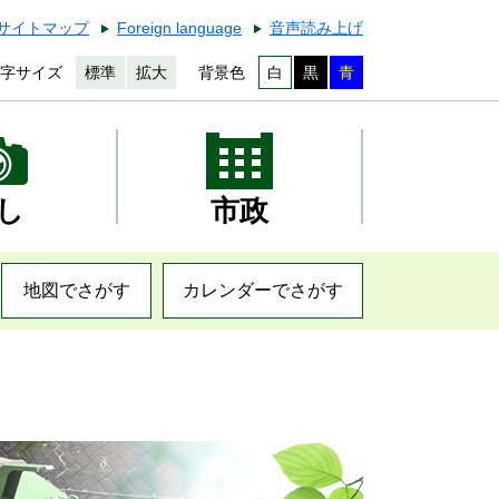
サイトマップ
Foreign language
音声読み上げ
字サイズ
標準
拡大
背景色
白
黒
青
し
市政
地図でさがす
カレンダーでさがす