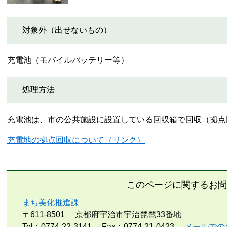
対象外（出せないもの）
充電池（モバイルバッテリー等）
処理方法
充電池は、市の公共施設に設置している回収箱で回収（拠点
充電地の拠点回収について（リンク）
このページに関するお問
まち美化推進課
〒611-8501
京都府宇治市宇治琵琶33番地
Tel：0774-22-3141
Fax：0774-21-0423
メールでの