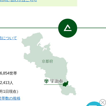
信について
86,854世帯
92,413人
7月1日現在）
世帯数の推移