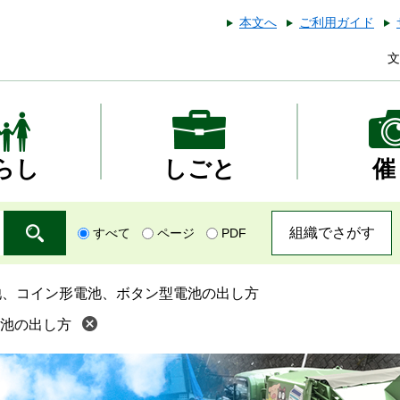
本文へ
ご利用ガイド
文
らし
しごと
催
組織でさがす
すべて
ページ
PDF
池、コイン形電池、ボタン型電池の出し方
池の出し方