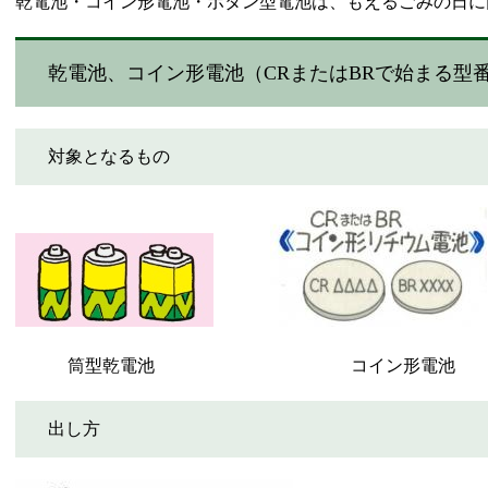
乾電池・コイン形電池・ボタン型電池は、もえるごみの日に
乾電池、コイン形電池（CRまたはBRで始まる型
対象となるもの
​
​ 筒型乾電池 コイン形電池
出し方