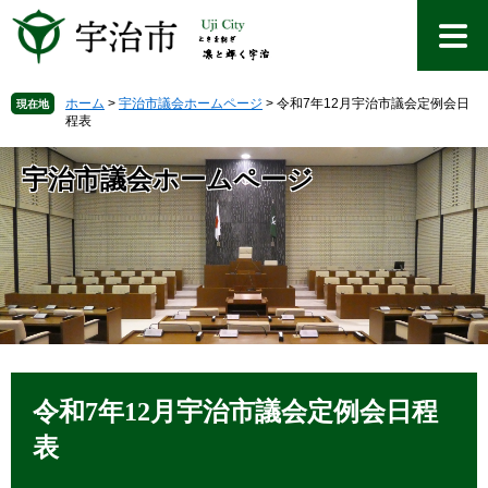
ペ
メ
ー
ニ
ジ
ュ
の
ー
先
を
ホーム
>
宇治市議会ホームページ
>
令和7年12月宇治市議会定例会日
現在地
程表
頭
飛
で
ば
す
し
宇治市議会ホームページ
。
て
本
文
へ
本
文
令和7年12月宇治市議会定例会日程
表