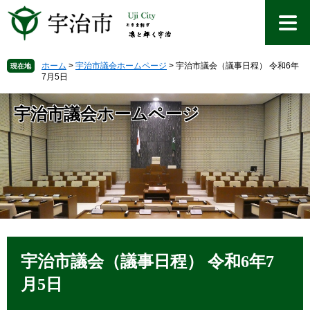
ペ
メ
ー
ニ
ジ
ュ
の
ー
先
を
ホーム
>
宇治市議会ホームページ
>
宇治市議会（議事日程） 令和6年
現在地
7月5日
頭
飛
で
ば
す
し
宇治市議会ホームページ
。
て
本
文
へ
本
文
宇治市議会（議事日程） 令和6年7
月5日