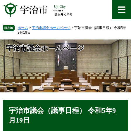
ペ
メ
ー
ニ
ジ
ュ
の
ー
先
を
ホーム
>
宇治市議会ホームページ
>
宇治市議会（議事日程） 令和5年
現在地
9月19日
頭
飛
で
ば
す
し
宇治市議会ホームページ
。
て
本
文
へ
本
文
宇治市議会（議事日程） 令和5年9
月19日