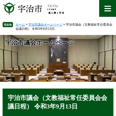
ペ
メ
ー
ニ
ジ
ュ
の
ー
先
を
ホーム
>
宇治市議会ホームページ
>
宇治市議会（文教福祉常任委員会
現在地
会議日程） 令和3年9月13日
頭
飛
で
ば
す
し
宇治市議会ホームページ
。
て
本
文
へ
本
文
宇治市議会（文教福祉常任委員会会
議日程） 令和3年9月13日