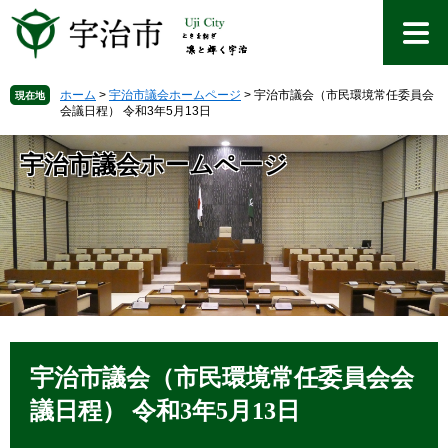
ペ
メ
ー
ニ
ジ
ュ
の
ー
先
を
ホーム
>
宇治市議会ホームページ
>
宇治市議会（市民環境常任委員会
現在地
会議日程） 令和3年5月13日
頭
飛
で
ば
す
し
宇治市議会ホームページ
。
て
本
文
へ
本
文
宇治市議会（市民環境常任委員会会
議日程） 令和3年5月13日