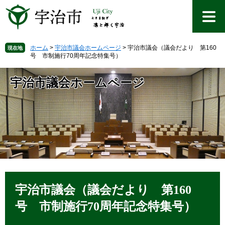
ペ
メ
ー
ニ
ジ
ュ
の
ー
先
を
ホーム
>
宇治市議会ホームページ
>
宇治市議会（議会だより 第160
現在地
号 市制施行70周年記念特集号）
頭
飛
で
ば
す
し
宇治市議会ホームページ
。
て
本
文
へ
本
文
宇治市議会（議会だより 第160
号 市制施行70周年記念特集号）