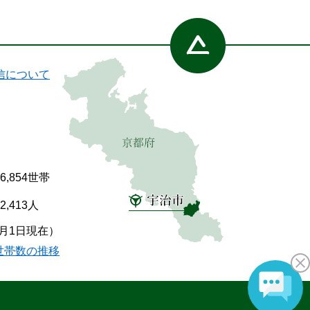
信について
86,854世帯
92,413人
7月1日現在）
世帯数の推移