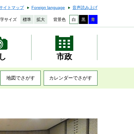
サイトマップ
Foreign language
音声読み上げ
字サイズ
標準
拡大
背景色
白
黒
青
し
市政
地図でさがす
カレンダーでさがす