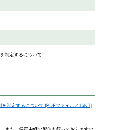
例を制定するについて
制定するについて [PDFファイル／16KB]
す。また、録画中継の配信も行っておりますの