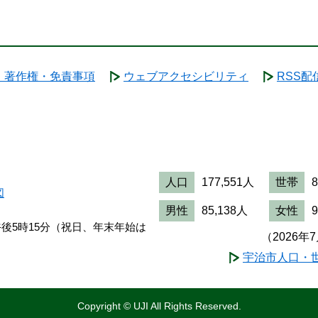
・著作権・免責事項
ウェブアクセシビリティ
RSS配
人口
177,551人
世帯
図
男性
85,138人
女性
午後5時15分（祝日、年末年始は
（2026年
宇治市人口・
Copyright © UJI All Rights Reserved.