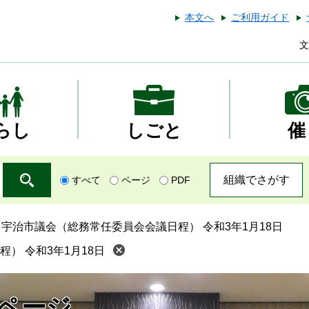
本文へ
ご利用ガイド
文
らし
しごと
催
組織でさがす
すべて
ページ
PDF
>
宇治市議会（総務常任委員会会議日程） 令和3年1月18日
） 令和3年1月18日
ページ