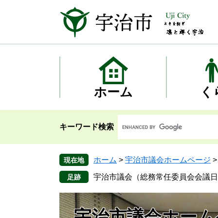
ペ
メ
ー
ニ
ジ
ュ
の
ー
先
を
頭
飛
で
ば
す
し
ホーム
く
。
て
本
文
キーワード検索
へ
ホーム
>
宇治市議会ホームページ
現在地
宇治市議会（総務常任委員会会議日程
宇治市議会ホーム