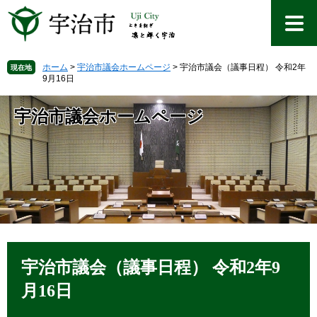
ペ
メ
ー
ニ
ジ
ュ
の
ー
先
を
ホーム
>
宇治市議会ホームページ
>
宇治市議会（議事日程） 令和2年
現在地
9月16日
頭
飛
で
ば
す
し
宇治市議会ホームページ
。
て
本
文
へ
本
文
宇治市議会（議事日程） 令和2年9
月16日