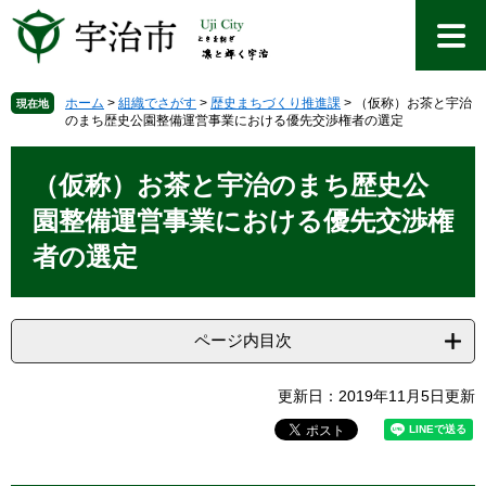
ペ
メ
ー
ニ
ジ
ュ
の
ー
先
を
ホーム
>
組織でさがす
>
歴史まちづくり推進課
>
（仮称）お茶と宇治
現在地
のまち歴史公園整備運営事業における優先交渉権者の選定
頭
飛
で
ば
本
す
し
文
（仮称）お茶と宇治のまち歴史公
。
て
本
園整備運営事業における優先交渉権
文
者の選定
へ
ページ内目次
更新日：2019年11月5日更新