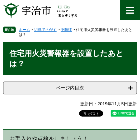
ペ
メ
ー
ニ
ジ
ュ
の
ー
先
を
ホーム
>
組織でさがす
>
予防課
>
住宅用火災警報器を設置したあと
現在地
は？
頭
飛
で
ば
本
す
し
文
住宅用火災警報器を設置したあと
。
て
本
は？
文
へ
ページ内目次
更新日：2019年11月5日更新
お手入れや点検をしましょう！