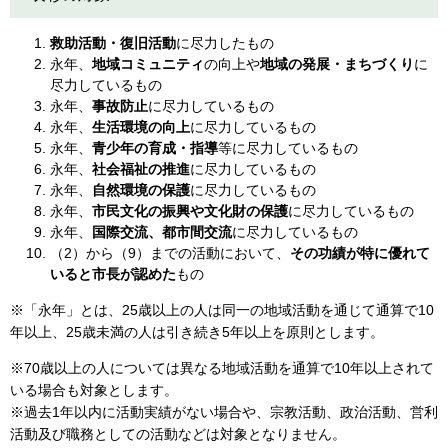
救助活動・復旧活動
に尽力したもの
永年、
地域コミュニティ
の向上や
地域の発展・まちづくり
に
尽力しているもの
永年、
事故防止
に尽力しているもの
永年、
生活環境の向上
に尽力しているもの
永年、
青少年の育成・指導
等に尽力しているもの
永年、
社会福祉の推進
に尽力しているもの
永年、
自然環境の保護
に尽力しているもの
永年、
市民文化の振興や文化財の保護
に尽力しているもの
永年、
国際交流、都市間交流
に尽力しているもの
（2）から（9）までの活動において、
その功績が特に優れて
いると市長が認めた
もの
※「永年」とは、25歳以上の人は同一の地域活動を通じて通算で10
年以上、25歳未満の人は引き続き5年以上を原則とします。
※70歳以上の人については異なる地域活動を通算で10年以上されて
いる場合も対象とします。
※過去1年以内に活動実績がない場合や、宗教活動、政治活動、営利
活動及び職務としての活動などは対象となりません。