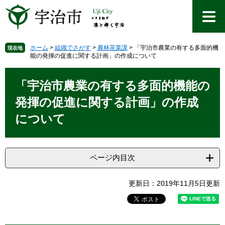
ペ
メ
ー
ニ
ジ
ュ
の
ー
先
を
ホーム
>
組織でさがす
>
農林茶業課
>
「宇治市農業の有する多面的機
現在地
能の発揮の促進に関する計画」の作成について
頭
飛
で
ば
本
す
し
文
「宇治市農業の有する多面的機能の
。
て
本
発揮の促進に関する計画」の作成
文
について
へ
ページ内目次
更新日：2019年11月5日更新