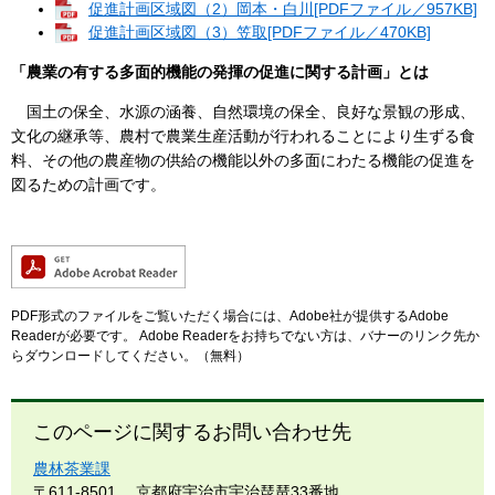
促進計画区域図（2）岡本・白川[PDFファイル／957KB]
促進計画区域図（3）笠取[PDFファイル／470KB]
「農業の有する多面的機能の発揮の促進に関する計画」とは
国土の保全、水源の涵養、自然環境の保全、良好な景観の形成、
文化の継承等、農村で農業生産活動が行われることにより生ずる食
料、その他の農産物の供給の機能以外の多面にわたる機能の促進を
図るための計画です。
PDF形式のファイルをご覧いただく場合には、Adobe社が提供するAdobe
Readerが必要です。
Adobe Readerをお持ちでない方は、バナーのリンク先か
らダウンロードしてください。（無料）
このページに関するお問い合わせ先
農林茶業課
〒611-8501
京都府宇治市宇治琵琶33番地