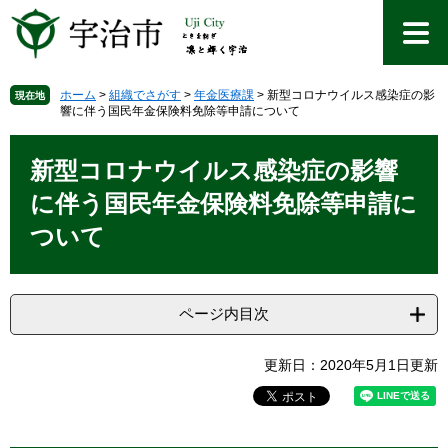
ペ
メ
ー
ニ
ジ
ュ
の
ー
先
を
ホーム
>
組織でさがす
>
年金医療課
>
新型コロナウイルス感染症の影
現在地
響に伴う国民年金保険料免除等申請について
頭
飛
で
ば
本
す
し
文
新型コロナウイルス感染症の影響
。
て
本
に伴う国民年金保険料免除等申請に
文
ついて
へ
ページ内目次
更新日：2020年5月1日更新