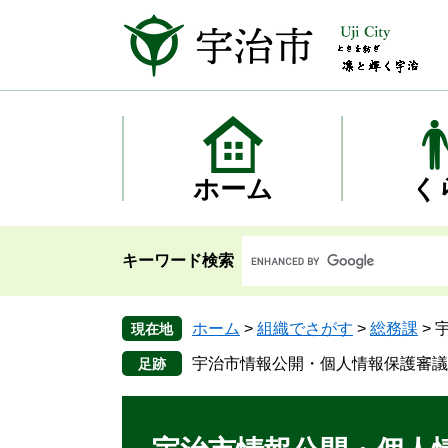
ペ
メ
ー
ニ
ジ
ュ
の
ー
先
を
頭
飛
で
ば
す
し
ホーム
く
。
て
本
文
キーワード検索
へ
ホーム
>
組織でさがす
>
総務課
>
現在地
宇治市情報公開・個人情報保護審議
本
文