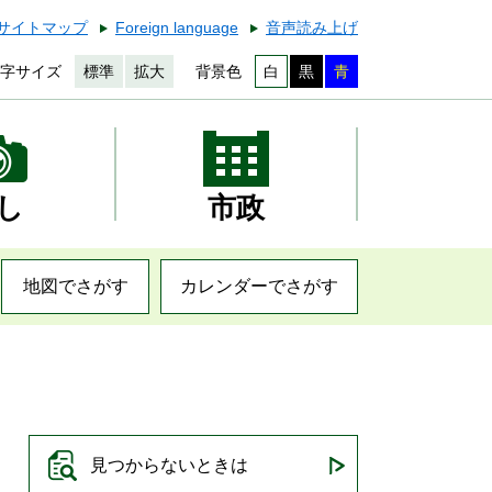
サイトマップ
Foreign language
音声読み上げ
字サイズ
標準
拡大
背景色
白
黒
青
し
市政
地図でさがす
カレンダーでさがす
見つからないときは