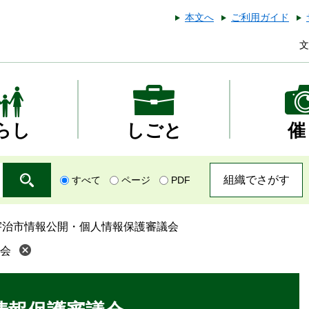
本文へ
ご利用ガイド
文
らし
しごと
催
組織でさがす
すべて
ページ
PDF
宇治市情報公開・個人情報保護審議会
会