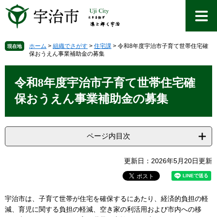
ペ
メ
ー
ニ
ジ
ュ
の
ー
先
を
ホーム
>
組織でさがす
>
住宅課
>
令和8年度宇治市子育て世帯住宅確
現在地
保おうえん事業補助金の募集
頭
飛
で
ば
本
す
し
文
令和8年度宇治市子育て世帯住宅確
。
て
本
保おうえん事業補助金の募集
文
へ
ページ内目次
更新日：2026年5月20日更新
宇治市は、子育て世帯が住宅を確保するにあたり、経済的負担の軽
減、育児に関する負担の軽減、空き家の利活用および市内への移