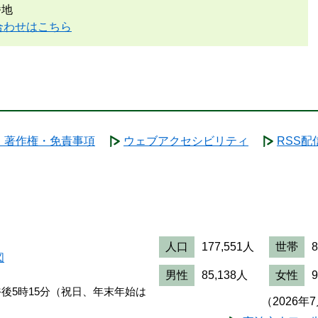
番地
合わせはこちら
・著作権・免責事項
ウェブアクセシビリティ
RSS配
人口
177,551人
世帯
図
男性
85,138人
女性
午後5時15分（祝日、年末年始は
（2026年