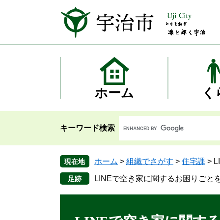
ペ
メ
ー
ニ
ジ
ュ
の
ー
先
を
頭
飛
で
ば
す
し
ホーム
く
。
て
本
文
キーワード検索
へ
ホーム
>
組織でさがす
>
住宅課
>
現在地
LINEで空き家に関するお困りごと
本
文