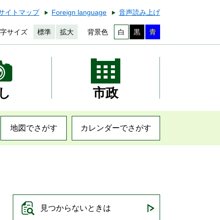
サイトマップ
Foreign language
音声読み上げ
字サイズ
標準
拡大
背景色
白
黒
青
し
市政
地図でさがす
カレンダーでさがす
見つからないときは