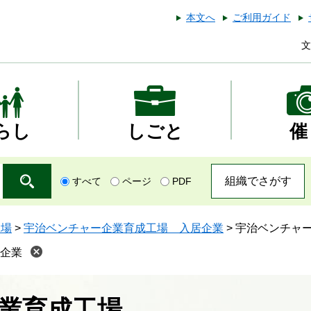
本文へ
ご利用ガイド
文
らし
しごと
催
組織でさがす
すべて
ページ
PDF
工場
>
宇治ベンチャー企業育成工場 入居企業
>
宇治ベンチャ
企業
業育成工場