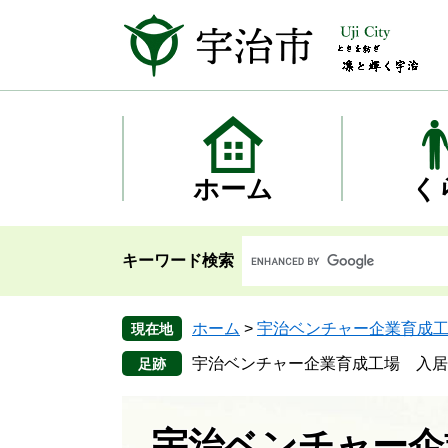
ペ
メ
ー
ニ
ジ
ュ
の
ー
先
を
頭
飛
で
ば
す
し
ホーム
く
。
て
本
文
キーワード検索
へ
ホーム
>
宇治ベンチャー企業育成
現在地
宇治ベンチャー企業育成工場 入居
宇治ベンチャー企