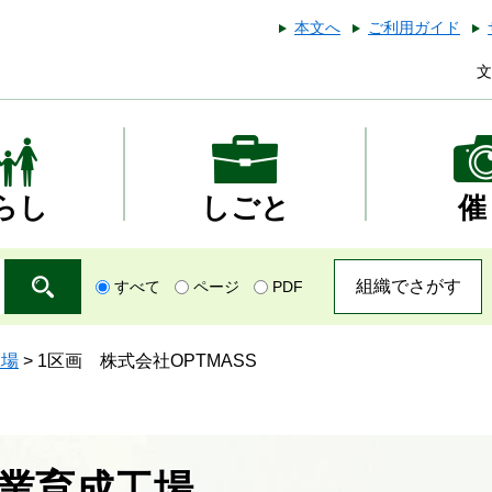
本文へ
ご利用ガイド
文
らし
しごと
催
組織でさがす
すべて
ページ
PDF
工場
>
1区画 株式会社OPTMASS
業育成工場