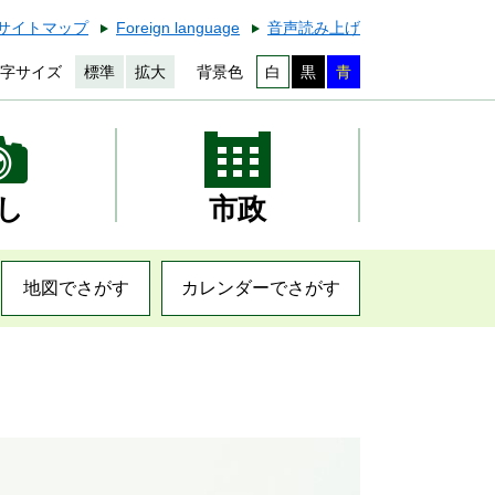
サイトマップ
Foreign language
音声読み上げ
字サイズ
標準
拡大
背景色
白
黒
青
し
市政
地図でさがす
カレンダーでさがす