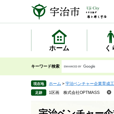
ペ
メ
ー
ニ
ジ
ュ
の
ー
先
を
頭
飛
で
ば
す
し
ホーム
く
。
て
本
文
キーワード検索
へ
ホーム
>
宇治ベンチャー企業育成
現在地
1区画 株式会社OPTMASS
宇治ベンチャー企