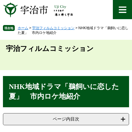
ペ
メ
ー
ニ
ジ
ュ
の
ー
先
を
ホーム
>
宇治フィルムコミッション
>
NHK地域ドラマ「鵜飼いに恋し
現在地
た夏」 市内ロケ地紹介
頭
飛
で
ば
す
し
宇治フィルムコミッション
。
て
本
文
へ
本
文
NHK地域ドラマ「鵜飼いに恋した
夏」 市内ロケ地紹介
ページ内目次