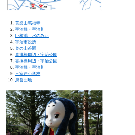
黄檗山萬福寺
宇治橋・宇治川
巨椋池 水のみち
宇治市役所
奥の山茶園
喜撰橋周辺・宇治公園
喜撰橋周辺・宇治公園
宇治橋・宇治川
三室戸小学校
府営団地