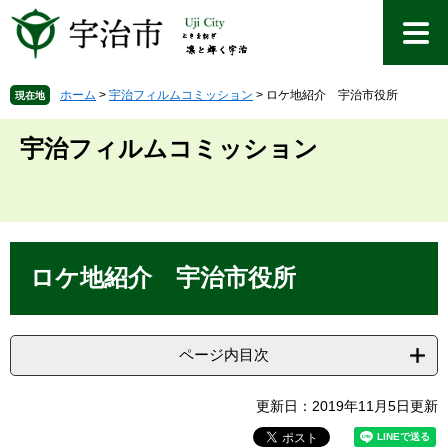
ペ
メ
ー
ニ
ジ
ュ
の
ー
先
を
ホーム
>
宇治フィルムコミッション
>
ロケ地紹介 宇治市役所
現在地
頭
飛
で
ば
宇治フィルムコミッション
す
し
。
て
本
文
へ
本
文
ロケ地紹介 宇治市役所
ページ内目次
更新日：2019年11月5日更新