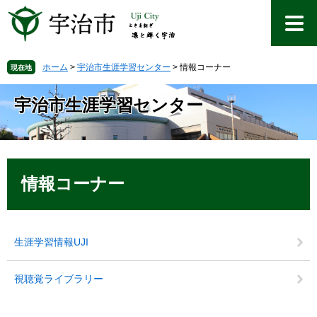
ペ
メ
ー
ニ
ジ
ュ
の
ー
先
を
ホーム
>
宇治市生涯学習センター
>
情報コーナー
現在地
頭
飛
で
ば
宇治市生涯学習センター
す
し
。
て
本
文
本
へ
文
情報コーナー
生涯学習情報UJI
視聴覚ライブラリー