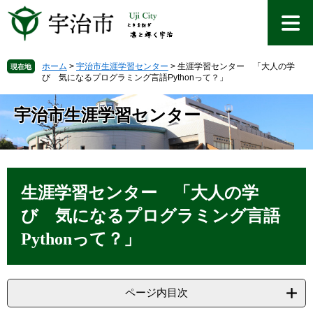
ペ
メ
ー
ニ
ジ
ュ
の
ー
先
を
ホーム
>
宇治市生涯学習センター
>
生涯学習センター 「大人の学
現在地
び 気になるプログラミング言語Pythonって？」
頭
飛
で
ば
す
し
宇治市生涯学習センター
。
て
本
文
へ
本
文
生涯学習センター 「大人の学
び 気になるプログラミング言語
Pythonって？」
ページ内目次