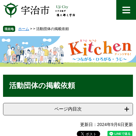
ペ
メ
ー
ニ
ジ
ュ
の
ー
先
を
ホーム
>
>
活動団体の掲載依頼
現在地
頭
飛
で
ば
す
し
。
て
本
文
へ
本
文
活動団体の掲載依頼
ページ内目次
更新日：2024年9月6日更新