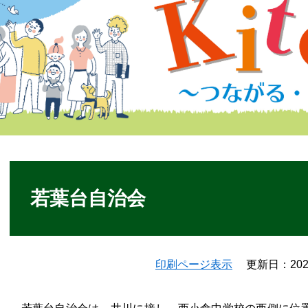
本
文
若葉台自治会
印刷ページ表示
更新日：20