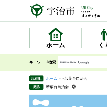
ペ
メ
ー
ニ
ジ
ュ
の
ー
先
を
頭
飛
で
ば
す
し
ホーム
く
。
て
本
文
キーワード検索
へ
ホーム
>
>
若葉台自治会
現在地
若葉台自治会