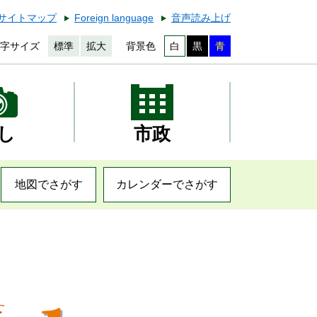
サイトマップ
Foreign language
音声読み上げ
字サイズ
標準
拡大
背景色
白
黒
青
し
市政
地図でさがす
カレンダーでさがす