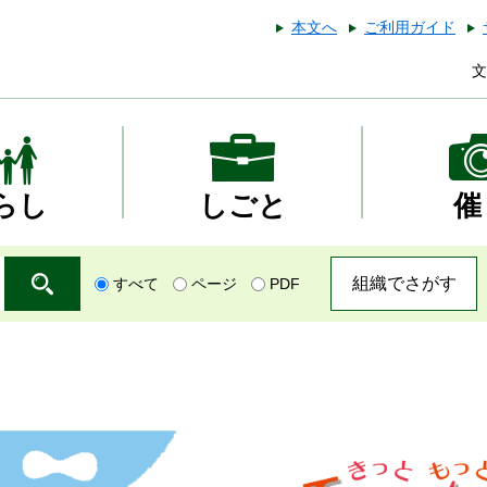
本文へ
ご利用ガイド
文
らし
しごと
催
組織でさがす
すべて
ページ
PDF