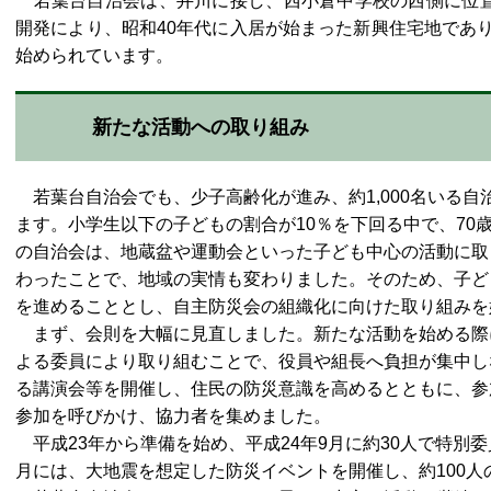
​若葉台自治会は、井川に接し、西小倉中学校の西側に位置
開発により、昭和40年代に入居が始まった新興住宅地であ
始められています。
新たな活動への取り組み
若葉台自治会でも、少子高齢化が進み、約1,000名いる自
ます。小学生以下の子どもの割合が10％を下回る中で、70
の自治会は、地蔵盆や運動会といった子ども中心の活動に取
わったことで、地域の実情も変わりました。そのため、子ど
を進めることとし、自主防災会の組織化に向けた取り組みを
まず、会則を大幅に見直しました。新たな活動を始める際
よる委員により取り組むことで、役員や組長へ負担が集中し
る講演会等を開催し、住民の防災意識を高めるとともに、参
参加を呼びかけ、協力者を集めました。​
平成23年から準備を始め、平成24年9月に約30人で特別
月には、大地震を想定した防災イベントを開催し、約100人