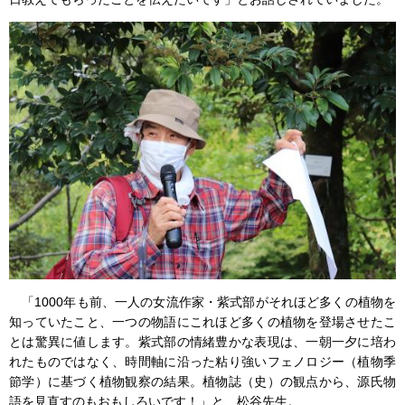
「1000年も前、一人の女流作家・紫式部がそれほど多くの植物を
知っていたこと、一つの物語にこれほど多くの植物を登場させたこ
とは驚異に値します。紫式部の情緒豊かな表現は、一朝一夕に培わ
れたものではなく、時間軸に沿った粘り強いフェノロジー（植物季
節学）に基づく植物観察の結果。植物誌（史）の観点から、源氏物
語を見直すのもおもしろいです！」と、松谷先生。