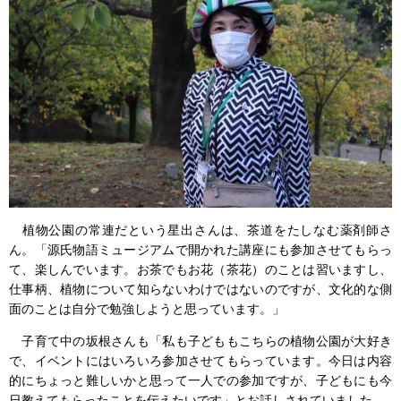
植物公園の常連だという星出さんは、茶道をたしなむ薬剤師さ
ん。「源氏物語ミュージアムで開かれた講座にも参加させてもらっ
て、楽しんでいます。お茶でもお花（茶花）のことは習いますし、
仕事柄、植物について知らないわけではないのですが、文化的な側
面のことは自分で勉強しようと思っています。」
子育て中の坂根さんも「私も子どももこちらの植物公園が大好き
で、イベントにはいろいろ参加させてもらっています。今日は内容
的にちょっと難しいかと思って一人での参加ですが、子どもにも今
日教えてもらったことを伝えたいです」とお話しされていました。