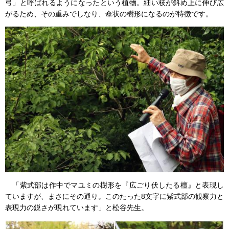
弓」と呼ばれるようになったという植物。細い枝が斜め上に伸び広
がるため、その重みでしなり、傘状の樹形になるのが特徴です。
「紫式部は作中でマユミの樹形を『広ごり伏したる檀』と表現し
ていますが、まさにその通り。このたった8文字に紫式部の観察力と
表現力の鋭さが現れています」と松谷先生。