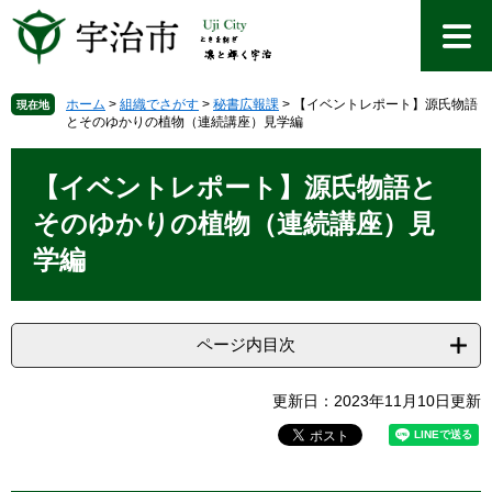
ペ
メ
ー
ニ
ジ
ュ
の
ー
先
を
ホーム
>
組織でさがす
>
秘書広報課
>
【イベントレポート】源氏物語
現在地
とそのゆかりの植物（連続講座）見学編
頭
飛
で
ば
本
す
し
文
【イベントレポート】源氏物語と
。
て
本
そのゆかりの植物（連続講座）見
文
学編
へ
ページ内目次
更新日：2023年11月10日更新