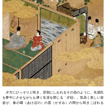
夕方にひっそりと咲き、翌朝にしおれるその花のように、光源氏
を夢中にさせながらも儚く生涯を閉じる「夕顔」。気高く美しい容
姿が、春の曙（あけぼの）の霞（かすみ）の間から咲きこぼれる