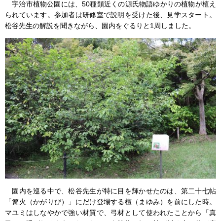
宇治市植物公園には、50種類近くの源氏物語ゆかりの植物が植え
られています。参加者は研修室で説明を受けた後、見学スタート。
松谷先生の解説を聞きながら、園内をぐるりと1周しました。
園内を巡る中で、松谷先生が特に目を輝かせたのは、第二十七帖
「篝火（かがりび）」にだけ登場する檀（まゆみ）を前にした時。
マユミはしなやかで強い材質で、弓材として使われたことから「真