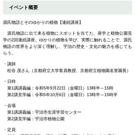
イベント概要
源氏物語とそのゆかりの植物【連続講座】
源氏物語に出て来る植物にスポットを当てた、座学と植物公園見
学の2回連続講座。ゆかりの植物を学び、実際に触れることで、源氏
物語の世界をより深く理解し、宇治の歴史・文化の魅力を感じても
らう。
・講師
松谷 茂さん（京都府立大学客員教授、京都府立植物園名誉園長）
・日時
第1講講義編：令和5年9月22日（金曜日）13時半～15時
第2講見学編：令和5年10月6日（金曜日）13時半～15時半
・会場
第1講講義編：宇治市生涯学習センター
第2講見学編：宇治市植物公園
・定員