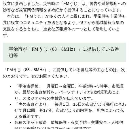
設立に参画しました。災害時に「FMうじ」は、警告や避難場所への
誘導など災害関係情報をきめ細かく提供することになっています。
本市は、「FMうじ」が多くの人々に親しまれ、平常時も非常時も
共に役立つコミュニティ放送となるよう、側面から地域情報収集の
支援をするとともに、重要な広報媒体の一つとして活用していま
す。
宇治市が「FMうじ（88．8MHz）」に提供している番
組等
「FMうじ（88．8MHz）」に提供している番組等の主なものは、次
のとおりです。ぜひお聞きください。
「宇治市探検」 月曜日～金曜日、午前9時～9時半。市職員
が、最新の市政情報を、パーソナリティとの対話形式によ
り、スタジオからの生放送で伝えています。
「声の市政だより」 毎月1日、15日の市政だより発行に合わ
せて月12回、各17分。市政だよりの内容を、音声によって伝
える番組です。
各種スポット放送 環境保護・火災予防・交通安全・人権啓
発などを呼びかけるコマーシャル放送です。