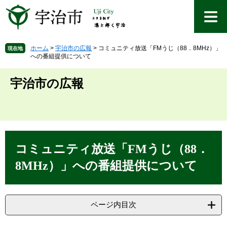
ペ
メ
ー
ニ
ジ
ュ
の
ー
先
を
ホーム
>
宇治市の広報
>
コミュニティ放送「FMうじ（88．8MHz）」
現在地
への番組提供について
頭
飛
で
ば
す
し
宇治市の広報
。
て
本
文
へ
本
文
コミュニティ放送「FMうじ（88．
8MHz）」への番組提供について
ページ内目次