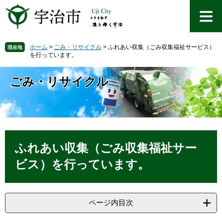
ペ
メ
ー
ニ
ジ
ュ
の
ー
先
を
ホーム
>
ごみ・リサイクル
>
ふれあい収集（ごみ収集福祉サービス）
現在地
を行っています。
頭
飛
で
ば
す
し
ごみ・リサイクル
。
て
本
文
へ
本
文
ふれあい収集（ごみ収集福祉サー
ビス）を行っています。
ページ内目次