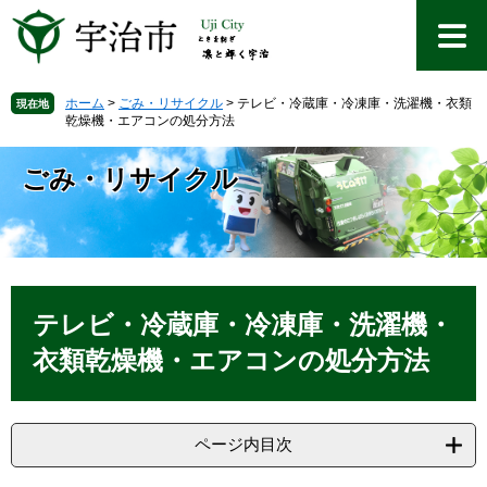
ペ
メ
ー
ニ
ジ
ュ
の
ー
先
を
ホーム
>
ごみ・リサイクル
>
テレビ・冷蔵庫・冷凍庫・洗濯機・衣類
現在地
乾燥機・エアコンの処分方法
頭
飛
で
ば
す
し
ごみ・リサイクル
。
て
本
文
へ
本
文
テレビ・冷蔵庫・冷凍庫・洗濯機・
衣類乾燥機・エアコンの処分方法
ページ内目次