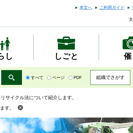
本文へ
ご利用ガイド
文
らし
しごと
催
組織でさがす
すべて
ページ
PDF
車リサイクル法について紹介します。
ます。