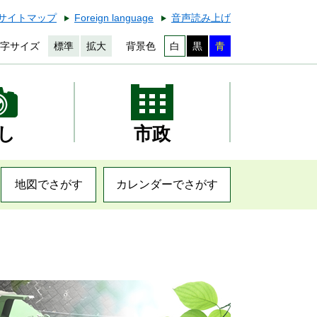
サイトマップ
Foreign language
音声読み上げ
字サイズ
標準
拡大
背景色
白
黒
青
し
市政
地図でさがす
カレンダーでさがす