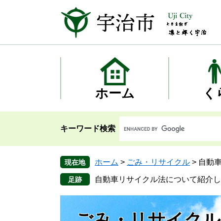
ペ
メ
ー
ニ
ジ
ュ
の
ー
先
を
頭
飛
で
ば
す
し
ホーム
く
。
て
本
文
キーワード検索
へ
ホーム
>
ごみ・リサイクル
>
自動
現在地
自動車リサイクル法について紹介し
ごみ・リサイクル