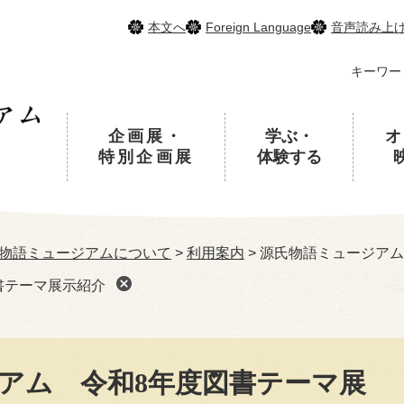
本文へ
Foreign Language
音声読み上
キーワー
企画展・
学ぶ・
オ
特別企画展
体験する
物語ミュージアムについて
>
利用案内
>
源氏物語ミュージアム
書テーマ展示紹介
アム 令和8年度図書テーマ展