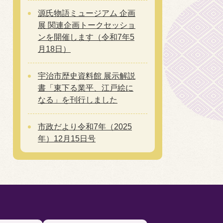
源氏物語ミュージアム 企画
展 関連企画トークセッショ
ンを開催します（令和7年5
月18日）
宇治市歴史資料館 展示解説
書「東下る業平、江戸絵に
なる」を刊行しました
市政だより令和7年（2025
年）12月15日号