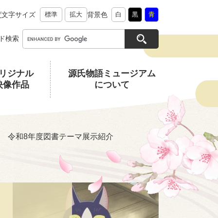
げ
文字サイズ
標準
拡大
背景色
白
黒
青
ド検索
リジナル
源氏物語ミュージアム
映像作品
について
 令和8年度図書テーマ展示紹介