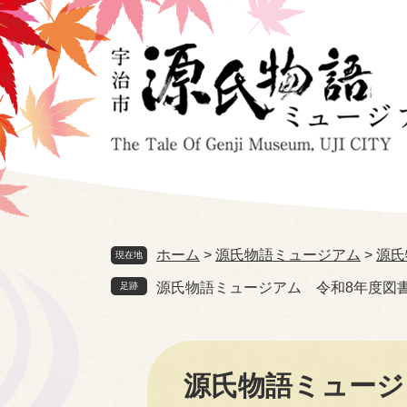
ペ
メ
ー
ニ
ジ
ュ
の
ー
先
を
頭
飛
で
ば
す。
し
て
本
文
へ
ホーム
>
源氏物語ミュージアム
>
源氏
現在地
源氏物語ミュージアム 令和8年度図
本
文
源氏物語ミュージ