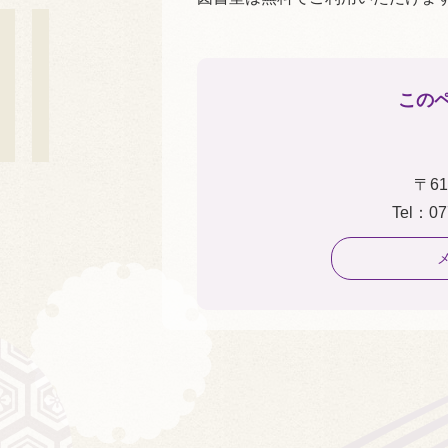
この
〒61
Tel：07