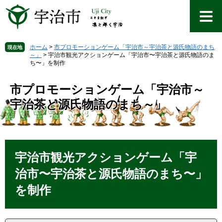
ペ
メ
ー
ニ
ジ
ュ
の
ー
先
を
ホーム
>
市プロモーションゲーム「宇治市～宇治茶と源氏物語のまち
現在地
～」
>
宇治市観光アクションゲーム「宇治市〜宇治茶と源氏物語のま
頭
飛
ち〜」を制作
で
ば
す
し
市プロモーションゲーム「宇治市～
。
て
本
宇治茶と源氏物語のまち～」
文
へ
本
文
宇治市観光アクションゲーム「宇
治市〜宇治茶と源氏物語のまち〜」
を制作