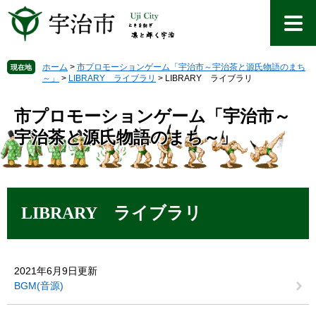
ペ
メ
ー
ニ
ジ
ュ
の
ー
先
を
ホーム
>
市プロモーションゲーム「宇治市～宇治茶と源氏物語のまち
現在地
～」
>
LIBRARY ライブラリ
>
LIBRARY ライブラリ
頭
飛
で
ば
す
し
市プロモーションゲーム「宇治市～
。
て
宇治茶と源氏物語のまち～」
本
文
へ
本
文
LIBRARY ライブラリ
2021年6月9日更新
BGM(音源)