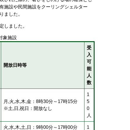
有施設や民間施設をクーリングシェルター
りました。
定しました。
対象施設
受
入
可
開放日時等
能
人
数
1
月,火,水,木,金：8時30分～17時15分
5
※土,日,祝日：開放なし
0
人
火,水,木,土,日：9時00分～17時00分
1