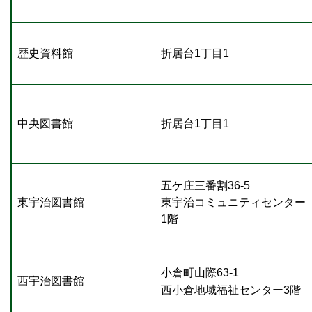
歴史資料館
折居台1丁目1
中央図書館
折居台1丁目1
五ケ庄三番割36-5
東宇治図書館
東宇治コミュニティセンター
1階
小倉町山際63-1
西宇治図書館
西小倉地域福祉センター3階