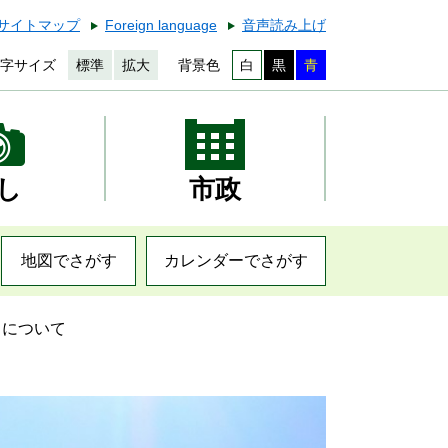
サイトマップ
Foreign language
音声読み上げ
字サイズ
標準
拡大
背景色
白
黒
青
し
市政
地図でさがす
カレンダーでさがす
）について