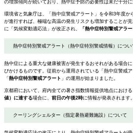
の増加傾向が続いており、熱中症予防の必要性は未だ十分に
環境省と気象庁は、「熱中症警戒アラート」を令和3年度か
が進行すれば、極端な高温の発生リスクも増加することが見
に「気候変動適応法」が改正され、
「熱中症特別警戒アラー
熱中症特別警戒アラート（熱中症特別警戒情報）につい
熱中症による重大な健康被害が発生するおそれがある場合に
びかけるものです。従前から運用されている「熱中症警戒ア
「
熱中症特別警戒アラート
」の運用が始まりました。
京都府において、府内全ての暑さ指数情報提供地点における
値）に達する
場合に、
前日の午後2時
に情報が発表されます
クーリングシェルター（指定暑熱避難施設）について
気候変動適応法の改正により、熱中症特別警戒アラートが発