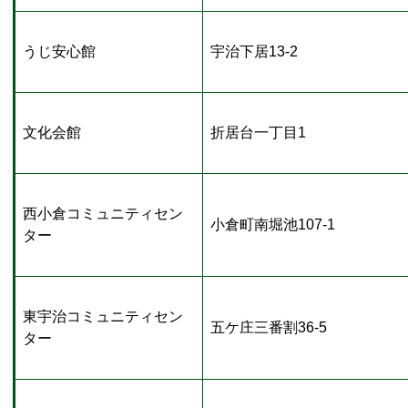
うじ安心館
宇治下居13-2
文化会館
折居台一丁目1
西小倉コミュニティセン
小倉町南堀池107-1
ター
東宇治コミュニティセン
五ケ庄三番割36-5
ター