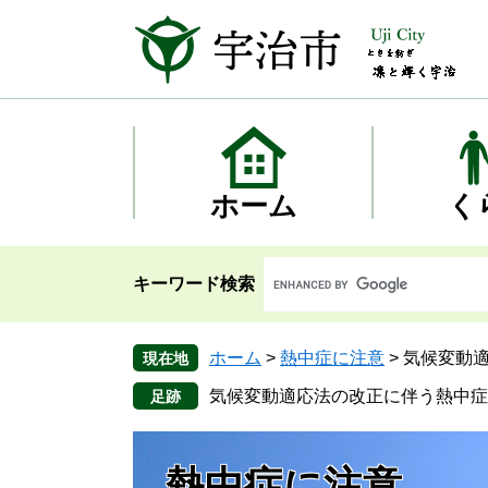
ペ
メ
ー
ニ
ジ
ュ
の
ー
先
を
頭
飛
で
ば
す
し
ホーム
く
。
て
本
文
キーワード検索
へ
ホーム
>
熱中症に注意
>
気候変動
現在地
気候変動適応法の改正に伴う熱中症
熱中症に注意