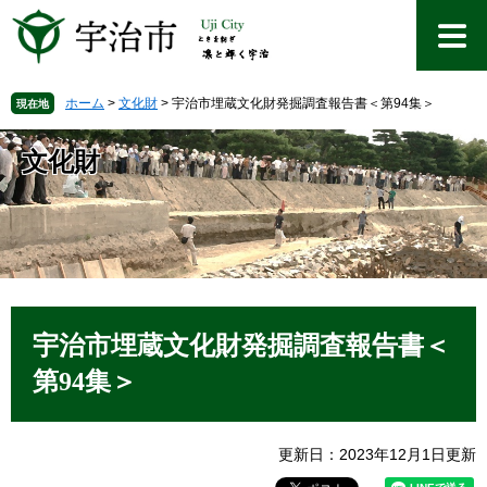
ペ
メ
ー
ニ
ジ
ュ
の
ー
先
を
ホーム
>
文化財
>
宇治市埋蔵文化財発掘調査報告書＜第94集＞
現在地
頭
飛
で
ば
文化財
す
し
。
て
本
文
へ
本
文
宇治市埋蔵文化財発掘調査報告書＜
第94集＞
更新日：2023年12月1日更新