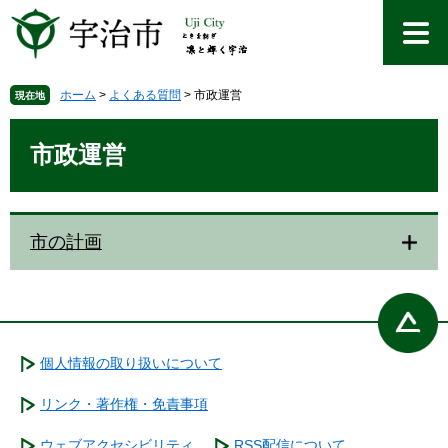
ペ
メ
ー
ニ
ジ
ュ
の
ー
先
を
ホーム
>
よくある質問
>
市政運営
現在地
頭
飛
本
で
ば
文
市政運営
す
し
。
て
本
文
市の計画
へ
個人情報の取り扱いについて
リンク・著作権・免責事項
ウェブアクセシビリティ
RSS配信について