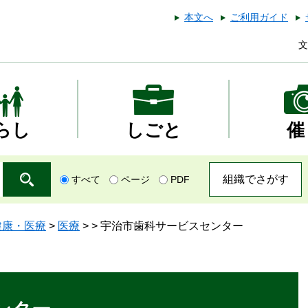
本文へ
ご利用ガイド
文
らし
しごと
催
組織でさがす
すべて
ページ
PDF
健康・医療
>
医療
>
>
宇治市歯科サービスセンター