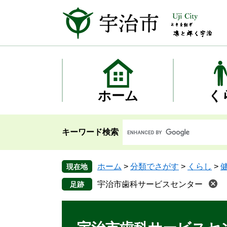
ペ
メ
ー
ニ
ジ
ュ
の
ー
先
を
頭
飛
で
ば
す
し
ホーム
く
。
て
本
文
キーワード検索
へ
ホーム
>
分類でさがす
>
くらし
>
現在地
宇治市歯科サービスセンター
本
文