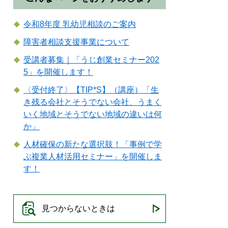
令和8年度 乳幼児相談のご案内
障害者相談支援事業について
受講者募集｜「うじ創業セミナー202
5」を開催します！
〈受付終了〉【TIP*S】（講座）「生
き残る会社とそうでない会社、うまく
いく地域とそうでない地域の違いは何
か」
人材確保の新たな選択肢！「事例で学
ぶ複業人材活用セミナー」を開催しま
す！
見つからないときは