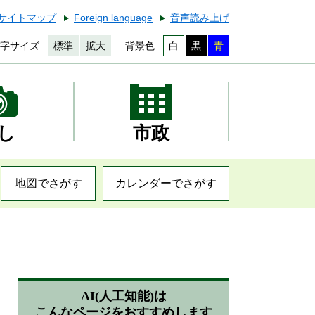
サイトマップ
Foreign language
音声読み上げ
字サイズ
標準
拡大
背景色
白
黒
青
し
市政
地図でさがす
カレンダーでさがす
AI(人工知能)は
こんなページをおすすめします