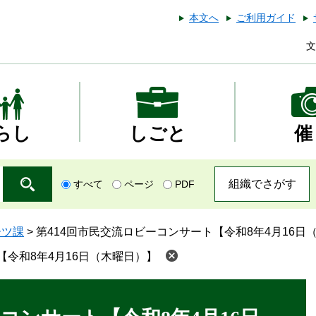
本文へ
ご利用ガイド
文
らし
しごと
催
組織でさがす
すべて
ページ
PDF
ーツ課
>
第414回市民交流ロビーコンサート【令和8年4月16日
【令和8年4月16日（木曜日）】