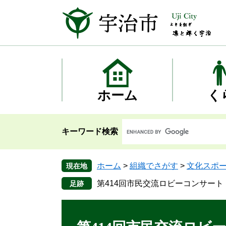
ペ
メ
ー
ニ
ジ
ュ
の
ー
先
を
頭
飛
で
ば
す
し
ホーム
く
。
て
本
文
キーワード検索
へ
ホーム
>
組織でさがす
>
文化スポ
現在地
第414回市民交流ロビーコンサート
本
文