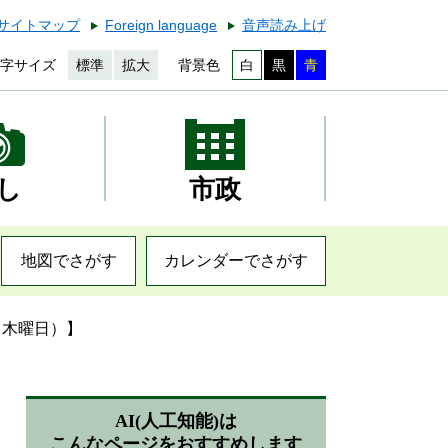
サイトマップ
Foreign language
音声読み上げ
字サイズ
標準
拡大
背景色
白
黒
青
し
市政
地図でさがす
カレンダーでさがす
（木曜日）】
AI(人工知能)は
こんなページをおすすめします