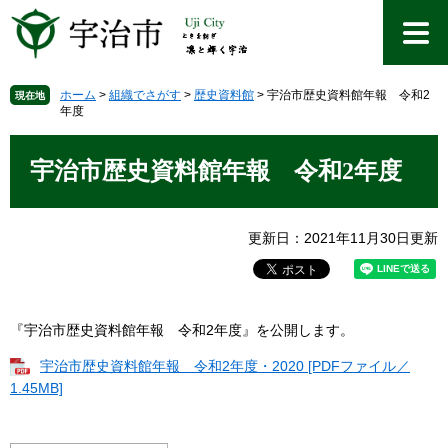
ペ
メ
ー
ニ
ジ
ュ
の
ー
先
を
ホーム
>
組織でさがす
>
歴史資料館
>
宇治市歴史資料館年報 令和2
現在地
年度
頭
飛
で
ば
本
す
し
文
宇治市歴史資料館年報 令和2年度
。
て
本
文
更新日：2021年11月30日更新
へ
『宇治市歴史資料館年報 令和2年度』を公開します。
宇治市歴史資料館年報 令和2年度・2020 [PDFファイル／
1.45MB]