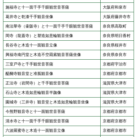
施福寺と十一面千手千眼観世音菩薩
大阪府和泉市
葛井寺と乾漆千手観音坐像
大阪府藤井寺市
南法華寺（壷阪寺）と十一面千手千眼観世音菩薩
奈良県高取町
岡寺（龍蓋寺）と塑造如意輪観音坐像
奈良県明日香村
長谷寺と木造十一面観音立像
奈良県桜井市
興福寺南円堂と木造不空羂索観音菩薩坐像
奈良県奈良市
三室戸寺と千手観世音菩薩
京都府宇治市
醍醐寺観音堂と准胝観音像
京都府京都市
正法寺（岩間寺）と千手観世音菩薩
滋賀県大津市
石山寺と木造如意輪観音半跏像
滋賀県大津市
園城寺（三井寺）観音堂と木造如意輪観音坐像
滋賀県大津市
今熊野観音寺と十一面観世音菩薩
京都府京都市
清水寺と十一面千手千眼観世音菩薩
京都府京都市
六波羅蜜寺と木造十一面観音立像
京都府京都市