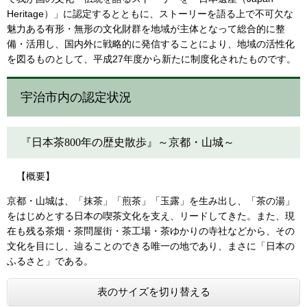
Heritage）」に認定するとともに、ストーリーを語る上で不可欠な
魅力ある有形・無形の文化財群を地域が主体となって総合的に整
備・活用し、国内外に戦略的に発信することにより、地域の活性化
を図るものとして、平成27年度から新たに制度化されたものです。
宇治市内の認定状況
『日本茶800年の歴史散歩』～京都・山城～
【概要】
京都・山城は、「抹茶」「煎茶」「玉露」を生み出し、「茶の湯」
をはじめとする日本の喫茶文化を支え、リードしてきた。また、現
在も残る茶畑・茶問屋街・茶工場・茶ゆかりの寺社などから、その
文化を目にし、辿ることのできる唯一の地であり、まさに「日本の
ふるさと」である。
表のサイズを切り替える