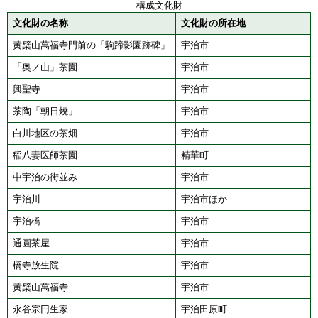
構成文化財
文化財の名称
文化財の所在地
黄檗山萬福寺門前の「駒蹄影園跡碑」
宇治市
「奥ノ山」茶園
宇治市
興聖寺
宇治市
茶陶「朝日焼」
宇治市
白川地区の茶畑
宇治市
稲八妻医師茶園
精華町
中宇治の街並み
宇治市
宇治川
宇治市ほか
宇治橋
宇治市
通圓茶屋
宇治市
橋寺放生院
宇治市
黄檗山萬福寺
宇治市
永谷宗円生家
宇治田原町