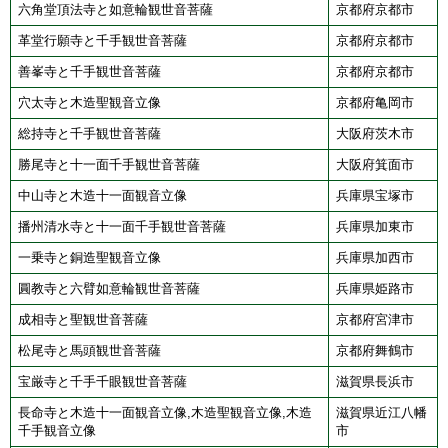
六角堂頂法寺と如意輪観世音菩薩
京都府京都市
革堂行願寺と千手観世音菩薩
京都府京都市
善峯寺と千手観世音菩薩
京都府京都市
穴太寺と木造聖観音立像
京都府亀岡市
総持寺と千手観世音菩薩
大阪府茨木市
勝尾寺と十一面千手観世音菩薩
大阪府箕面市
中山寺と木造十一面観音立像
兵庫県宝塚市
播州清水寺と十一面千手観世音菩薩
兵庫県加東市
一乗寺と銅造聖観音立像
兵庫県加西市
圓教寺と六臂如意輪観世音菩薩
兵庫県姫路市
成相寺と聖観世音菩薩
京都府宮津市
松尾寺と馬頭観世音菩薩
京都府舞鶴市
宝厳寺と千手千眼観世音菩薩
滋賀県長浜市
長命寺と木造十一面観音立像,木造聖観音立像,木造
滋賀県近江八幡
千手観音立像
市