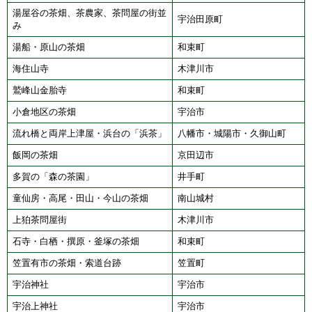
湯屋谷の茶畑、茶農家、茶問屋の街並
宇治田原町
み
湯船・原山の茶畑
和束町
海住山寺
木津川市
鷲峰山金胎寺
和束町
小倉地区の茶畑
宇治市
流れ橋と両岸上津屋・浜台の「浜茶」
八幡市・城陽市・久御山町
飯岡の茶畑
京田辺市
多賀の「森の茶園」
井手町
童仙房・高尾・田山・今山の茶畑
南山城村
上狛茶問屋街
木津川市
石寺・白栖・撰原・釜塚の茶畑
和束町
笠置有市の茶畑・索道台跡
笠置町
宇治神社
宇治市
宇治上神社
宇治市