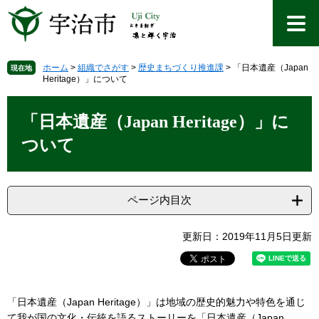
ペ
メ
ー
ニ
ジ
ュ
の
ー
先
を
ホーム
>
組織でさがす
>
歴史まちづくり推進課
>
「日本遺産（Japan
現在地
Heritage）」について
頭
飛
で
ば
本
す
し
文
「日本遺産（Japan Heritage）」に
。
て
本
ついて
文
へ
ページ内目次
更新日：2019年11月5日更新
「日本遺産（Japan Heritage）」は地域の歴史的魅力や特色を通じ
て我が国の文化・伝統を語るストーリーを「日本遺産（Japan