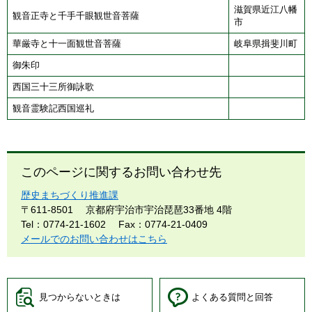
滋賀県近江八幡
観音正寺と千手千眼観世音菩薩
市
華厳寺と十一面観世音菩薩
岐阜県揖斐川町
御朱印
西国三十三所御詠歌
観音霊験記西国巡礼
このページに関するお問い合わせ先
歴史まちづくり推進課
〒611-8501
京都府宇治市宇治琵琶33番地 4階
Tel：0774-21-1602
Fax：0774-21-0409
メールでのお問い合わせはこちら
見つからないときは
よくある質問と回答