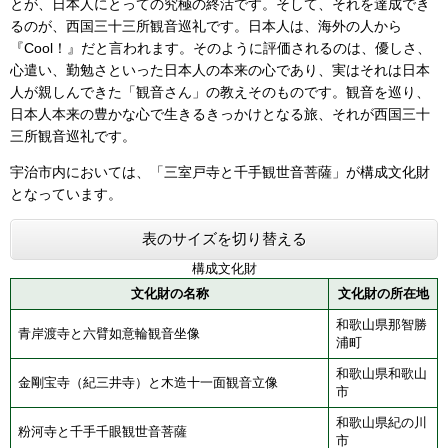
とが、日本人にとっての究極の終活です。そして、それを達成でき
るのが、西国三十三所観音巡礼です。日本人は、海外の人から
『Cool！』だと言われます。そのように評価されるのは、優しさ、
心遣い、勤勉さといった日本人の本来の心であり、実はそれは日本
人が親しんできた「観音さん」の教えそのものです。観音を巡り、
日本人本来の豊かな心で生きるきっかけとなる旅、それが西国三十
三所観音巡礼です。
宇治市内においては、「三室戸寺と千手観世音菩薩」が構成文化財
となっています。
表のサイズを切り替える
構成文化財
文化財の名称
文化財の所在地
和歌山県那智勝
青岸渡寺と六臂如意輪観音坐像
浦町
和歌山県和歌山
金剛宝寺（紀三井寺）と木造十一面観音立像
市
和歌山県紀の川
粉河寺と千手千眼観世音菩薩
市