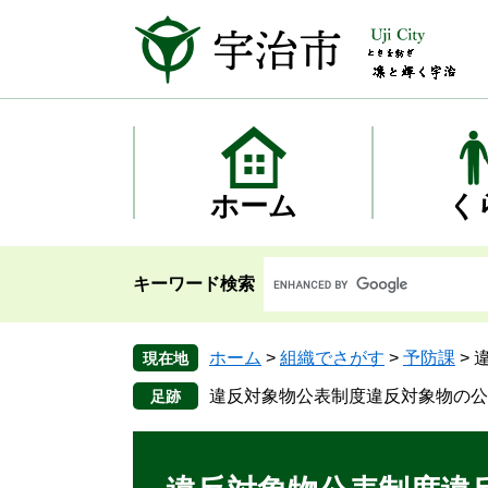
ペ
メ
ー
ニ
ジ
ュ
の
ー
先
を
頭
飛
で
ば
す
し
ホーム
く
。
て
本
文
キーワード検索
へ
ホーム
>
組織でさがす
>
予防課
>
現在地
違反対象物公表制度違反対象物の公
本
文