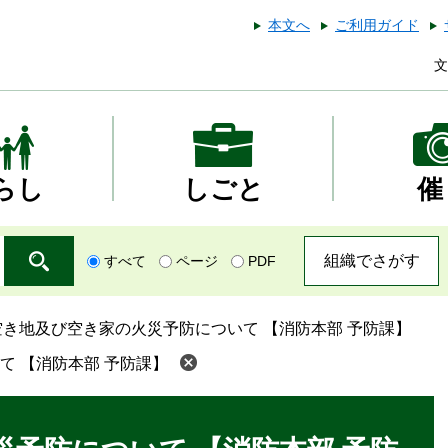
本文へ
ご利用ガイド
文
らし
しごと
催
組織でさがす
すべて
ページ
PDF
空き地及び空き家の火災予防について 【消防本部 予防課】
て 【消防本部 予防課】