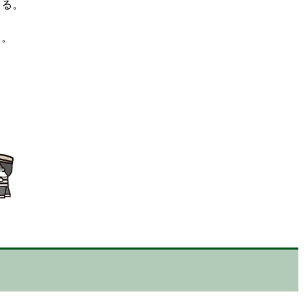
きる。
る。