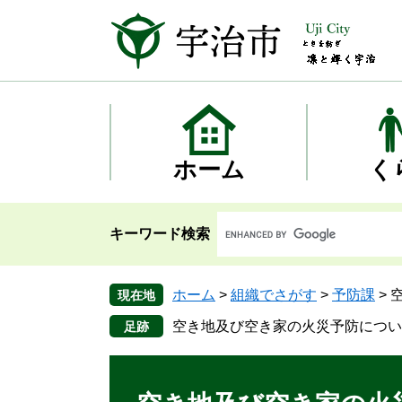
ペ
メ
ー
ニ
ジ
ュ
の
ー
先
を
頭
飛
で
ば
す
し
ホーム
く
。
て
本
文
キーワード検索
へ
ホーム
>
組織でさがす
>
予防課
>
現在地
空き地及び空き家の火災予防につい
本
文