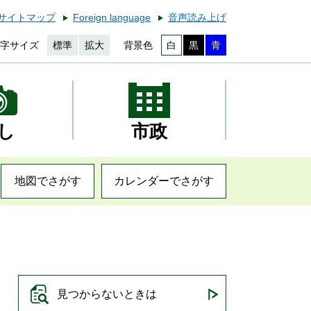
サイトマップ
Foreign language
音声読み上げ
字サイズ
標準
拡大
背景色
白
黒
青
し
市政
地図でさがす
カレンダーでさがす
見つからないときは