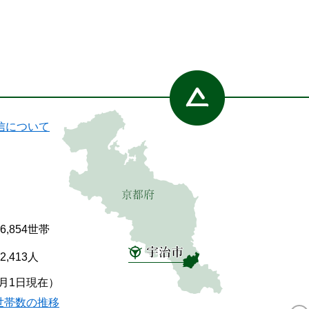
信について
86,854世帯
92,413人
7月1日現在）
世帯数の推移