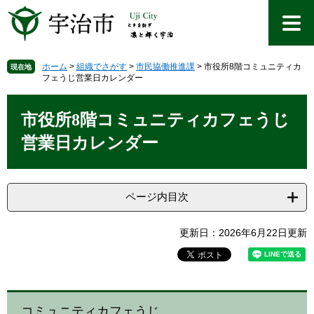
ペ
メ
ー
ニ
ジ
ュ
の
ー
先
を
ホーム
>
組織でさがす
>
市民協働推進課
>
市役所8階コミュニティカ
現在地
フェうじ営業日カレンダー
頭
飛
で
ば
本
す
し
文
市役所8階コミュニティカフェうじ
。
て
本
営業日カレンダー
文
へ
ページ内目次
更新日：2026年6月22日更新
コミュニティカフェうじ