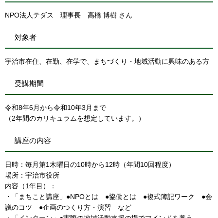
NPO法人テダス 理事長 高橋 博樹 さん
対象者
宇治市在住、在勤、在学で、まちづくり・地域活動に興味のある方
受講期間
令和8年6月から令和10年3月まで
（2年間のカリキュラムを想定しています。）
講座の内容
日時：毎月第1木曜日の10時から12時（年間10回程度）
場所：宇治市役所
内容（1年目）：
・「まちこと講座」●NPOとは ●協働とは ●複式簿記ワーク ●会
議のコツ ●企画のつくり方・演習 など
・「インターン」●実際の地域活動支援の場でマインドを養う