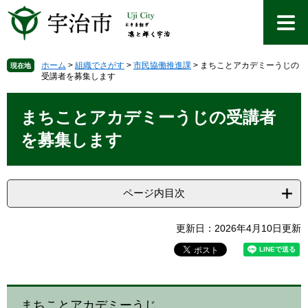
ペ
メ
ー
ニ
ジ
ュ
の
ー
先
を
ホーム
>
組織でさがす
>
市民協働推進課
>
まちことアカデミーうじの
現在地
受講者を募集します
頭
飛
で
ば
本
す
し
文
まちことアカデミーうじの受講者
。
て
本
を募集します
文
へ
ページ内目次
更新日：2026年4月10日更新
まちことアカデミーうじ