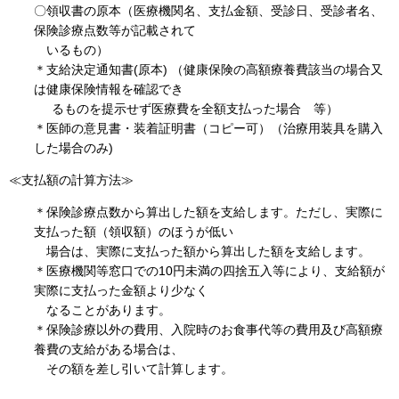
〇領収書の原本（医療機関名、支払金額、受診日、受診者名、
保険診療点数等が記載されて
いるもの）
＊支給決定通知書(原本) （健康保険の高額療養費該当の場合又
は健康保険情報を確認でき
るものを提示せず医療費を全額支払った場合 等）
＊医師の意見書・装着証明書（コピー可）（治療用装具を購入
した場合のみ)
≪支払額の計算方法≫
＊保険診療点数から算出した額を支給します。ただし、実際に
支払った額（領収額）のほうが低い
場合は、実際に支払った額から算出した額を支給します。
＊医療機関等窓口での10円未満の四捨五入等により、支給額が
実際に支払った金額より少なく
なることがあります。
＊保険診療以外の費用、入院時のお食事代等の費用及び高額療
養費の支給がある場合は、
その額を差し引いて計算します。