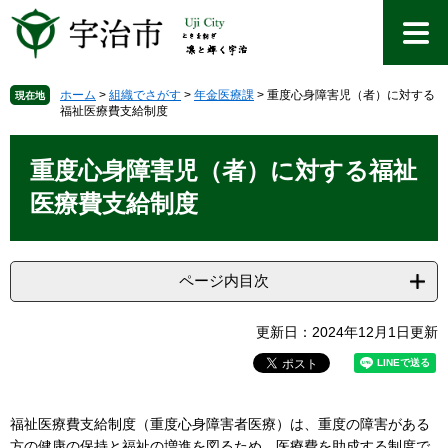
ペ
メ
ー
ニ
ジ
ュ
の
ー
先
を
ホーム
>
組織でさがす
>
年金医療課
>
重度心身障害児（者）に対する
現在地
福祉医療費支給制度
頭
飛
で
ば
本
す
し
文
重度心身障害児（者）に対する福祉
。
て
本
医療費支給制度
文
へ
ページ内目次
更新日：2024年12月1日更新
福祉医療費支給制度（重度心身障害者医療）は、重度の障害がある
方の健康の保持と福祉の増進を図るため、医療費を助成する制度で