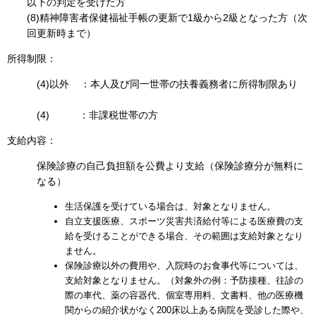
以下の判定を受けた方
(8)精神障害者保健福祉手帳の更新で1級から2級となった方（次
回更新時まで）
所得制限：
(4)以外 ：本人及び同一世帯の扶養義務者に所得制限あり
(4) ：非課税世帯の方
支給内容：
保険診療の自己負担額を公費より支給（保険診療分が無料に
なる）
生活保護を受けている場合は、対象となりません。
自立支援医療、スポーツ災害共済給付等による医療費の支
給を受けることができる場合、その範囲は支給対象となり
ません。
保険診療以外の費用や、入院時のお食事代等については、
支給対象となりません。（対象外の例：予防接種、往診の
際の車代、薬の容器代、個室専用料、文書料、他の医療機
関からの紹介状がなく200床以上ある病院を受診した際や、