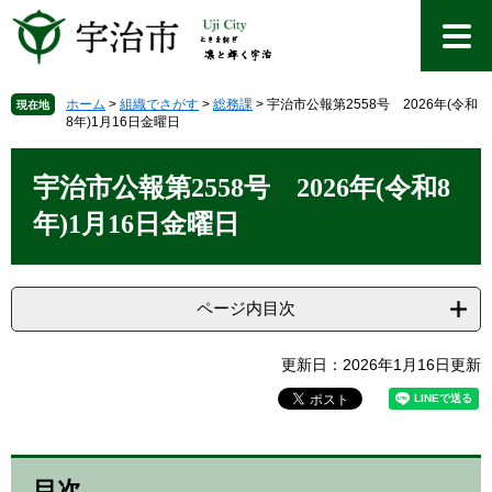
ペ
メ
ー
ニ
ジ
ュ
の
ー
先
を
ホーム
>
組織でさがす
>
総務課
>
宇治市公報第2558号 2026年(令和
現在地
8年)1月16日金曜日
頭
飛
で
ば
本
す
し
文
宇治市公報第2558号 2026年(令和8
。
て
本
年)1月16日金曜日
文
へ
ページ内目次
更新日：2026年1月16日更新
目次