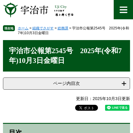
ペ
メ
ー
ニ
ジ
ュ
の
ー
先
を
ホーム
>
組織でさがす
>
総務課
>
宇治市公報第2545号 2025年(令和
現在地
7年)10月3日金曜日
頭
飛
で
ば
本
す
し
文
宇治市公報第2545号 2025年(令和7
。
て
本
年)10月3日金曜日
文
へ
ページ内目次
更新日：2025年10月3日更新
目次