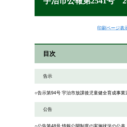
宇治市公報第2541号 2
印刷ページ表
目次
告示
○告示第94号 宇治市放課後児童健全育成
公告
○公告第48号 情報公開制度の実施状況の公表