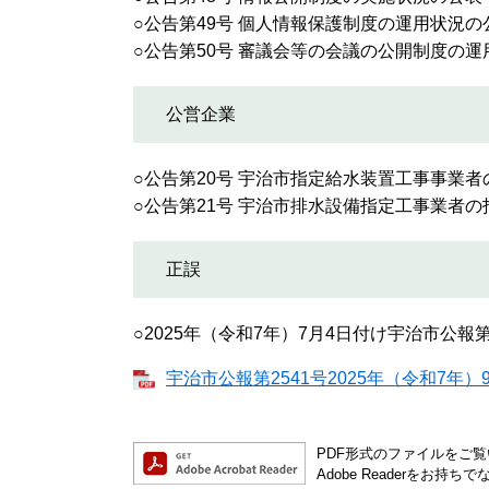
○公告第49号 個人情報保護制度の運用状況
○公告第50号 審議会等の会議の公開制度の
公営企業
○公告第20号 宇治市指定給水装
○公告第21号 宇治市排水設備指
正誤
○2025年（令和7年）7月4日付け宇治市公報
宇治市公報第2541号2025年（令和7年）9月
PDF形式のファイルをご覧い
Adobe Readerを