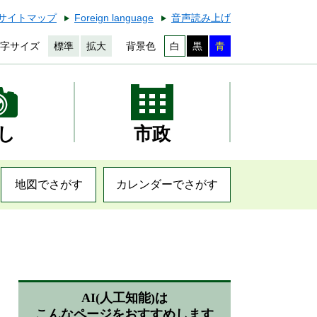
サイトマップ
Foreign language
音声読み上げ
字サイズ
標準
拡大
背景色
白
黒
青
し
市政
地図でさがす
カレンダーでさがす
AI(人工知能)は
こんなページをおすすめします