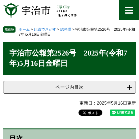
ペ
メ
ー
ニ
ジ
ュ
の
ー
先
を
ホーム
>
組織でさがす
>
総務課
>
宇治市公報第2526号 2025年(令和
現在地
7年)5月16日金曜日
頭
飛
で
ば
本
す
し
文
宇治市公報第2526号 2025年(令和7
。
て
本
年)5月16日金曜日
文
へ
ページ内目次
更新日：2025年5月16日更新
目次