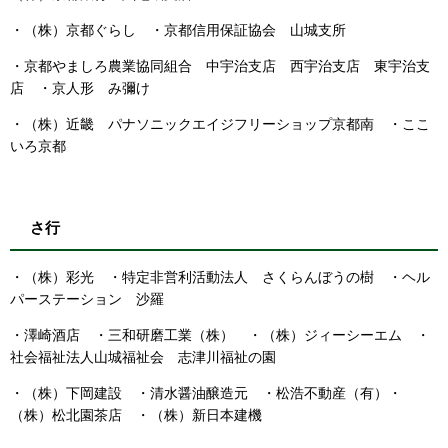
・（株）京都ぐらし ・京都信用保証協会 山城支所
・京都やましろ農業協同組合 中宇治支店 西宇治支店 東宇治支
店 ・京人形 み彌け
・（株）近畿 パナソニックエイジフリーショップ京都南 ・ここ
いろ京都
さ行
・（株）彩光 ・特定非営利活動法人 さくらんぼうの樹 ・ヘル
パーステーション 沙羅
・澤崎酒店 ・三和研磨工業（株） ・（株）ジィーシーエム ・
社会福祉法人山城福祉会 志津川福祉の園
・（株）下岡建設 ・清水醤油醸造元 ・松浩不動産（有）・
（株）松北園茶店 ・（株）新日本建機