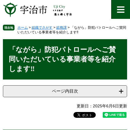
ペ
メ
ー
ニ
ジ
ュ
の
ー
先
を
ホーム
>
組織でさがす
>
総務課
>
「ながら」防犯パトロールへご賛同
現在地
いただいている事業者等を紹介します‼
頭
飛
で
ば
本
す
し
文
「ながら」防犯パトロールへご賛
。
て
本
同いただいている事業者等を紹介
文
します‼
へ
ページ内目次
更新日：2025年6月6日更新