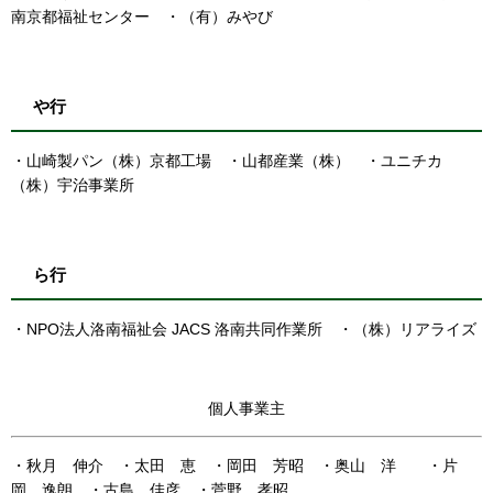
南京都福祉センター ・（有）みやび
や行
・山崎製パン（株）京都工場 ・山都産業（株） ・ユニチカ
（株）宇治事業所
ら行
・NPO法人洛南福祉会 JACS 洛南共同作業所 ・（株）リアライズ
個人事業主
・秋月 伸介 ・太田 恵 ・岡田 芳昭 ・奥山 洋 ・片
岡 逸朗 ・古島 佳彦 ・菅野 孝昭